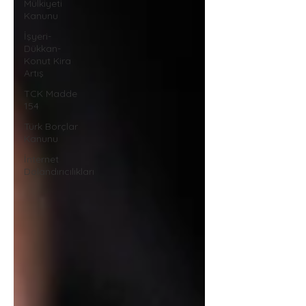
Mülkiyeti
Kanunu
İşyeri-
Dükkan-
Konut Kira
Artış
TCK Madde
154
Türk Borçlar
Kanunu
İnternet
Dolandırıcılıkları