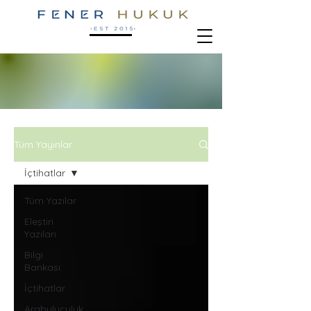
Tüm Yayınlar
İçtihatlar
Tüm Yazılar
Eleştiri
Yazıları
Bilgi
Bankası
İçtihatlar
Arabuluculuk