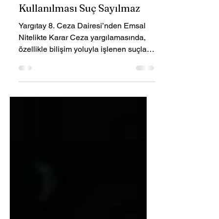
Sadece Banka Hesabının
Kullanılması Suç Sayılmaz
Yargıtay 8. Ceza Dairesi’nden Emsal
Nitelikte Karar Ceza yargılamasında,
özellikle bilişim yoluyla işlenen suçlar
ve banka hesaplarının kullanıldığı
dosyalarda, sanığın suç kastı ile
hareket edip etmediği temel belirleyici
unsurdur. Yargıtay 8. Ceza Dairesi’nin
30.04.2025 tarihli bu kararı, yalnızca
banka hesabının kullanılması ve para
aktarımının, tek başına suçun oluşması
için yeterli olmayacağını açık şekilde
ortaya koymaktadır. Yargıtay’a göre,
sanığın hesabına para gel