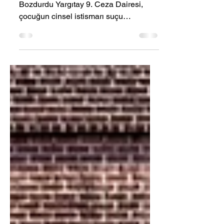
Olmadı
📌 Dijital Delilde Eksiklik Mahkûmiyeti
Bozdurdu Yargıtay 9. Ceza Dairesi,
çocuğun cinsel istismarı suçu
nedeniyle sanık hakkında verilen
mahkûmiyet kararını eksik dijital
inceleme gerekçesiyle oy birliğiyle
bozdu. Kararın özünde önemli bir ilke
vurgulandı: