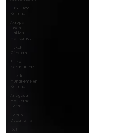
Türk Ceza
Kanunu
Avrupa
İnsan
Hakları
Mahkemesi
Hukuki
Gündem
Emsal
Kararlarımız
Hukuk
Muhakemeleri
Kanunu
Anayasa
Mahkemesi
Kararı
Kanuni
Düzenleme
Kat