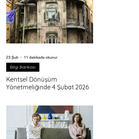
23 Şub
11 dakikada okunur
Bilgi Bankası
Kentsel Dönüşüm
Yönetmeliğinde 4 Şubat 2026
Değişiklikleri
Riskli Yapı Şerhi, Malik Kararları ve Satış
Sürecinde “Yeni Usul” 6306 sayılı Kanun
(Afet Riski Altındaki Alanların
Dönüştürülmesi Hakkında Kanun) kentsel
dönüşümün ana çatısını kurarken,