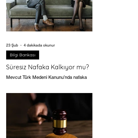
uygulamanın “nasıl yapılacağını” büyük
ölçüde Uygulama Yönetmeliği belirler. 4
Şubat 2026 tarihli ve 33158 sayılı Resmî
Gazete’de yayımlanan değişiklik
yönetmeliği; yıkım sonrası tapu kayıtları ,
maliklerin karar alma sistemi ve karara
katılmayanların paylarının satışı gibi
23 Şub
4 dakikada okunur
dönüşümün en k
Bilgi Bankası
Süresiz Nafaka Kalkıyor mu?
Mevcut Türk Medeni Kanunu’nda nafaka
için açık bir süre sınırı öngörülmemiştir. Bu
nedenle bazı boşanma davalarında nafaka
uzun yıllar devam edebilmekte, hatta fiilen
ömür boyu sürebilmektedir. Bu durum,
nafaka yükümlüsünün ekonomik hayatı
üzerindeki etkileri ve hakkaniyet
tartışmaları nedeniyle reform taleplerini
beraberinde getirmiştir. Peki gerçekten