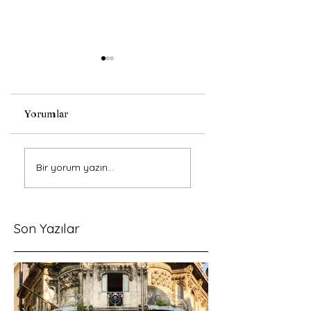
Yorumlar
Süresiz Nafaka
İstinaf
Bir yorum yazın...
Kalkıyor mu?
İncelemesinin
Kapsamı ve Kamu
Düzeni İstisnası
Son Yazılar