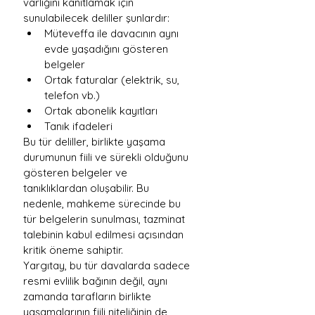
varlığını kanıtlamak için 
sunulabilecek deliller şunlardır:
Müteveffa ile davacının aynı 
evde yaşadığını gösteren 
belgeler
Ortak faturalar (elektrik, su, 
telefon vb.)
Ortak abonelik kayıtları
Tanık ifadeleri
Bu tür deliller, birlikte yaşama 
durumunun fiili ve sürekli olduğunu 
gösteren belgeler ve 
tanıklıklardan oluşabilir. Bu 
nedenle, mahkeme sürecinde bu 
tür belgelerin sunulması, tazminat 
talebinin kabul edilmesi açısından 
kritik öneme sahiptir.
Yargıtay, bu tür davalarda sadece 
resmi evlilik bağının değil, aynı 
zamanda tarafların birlikte 
yaşamalarının fiili niteliğinin de 