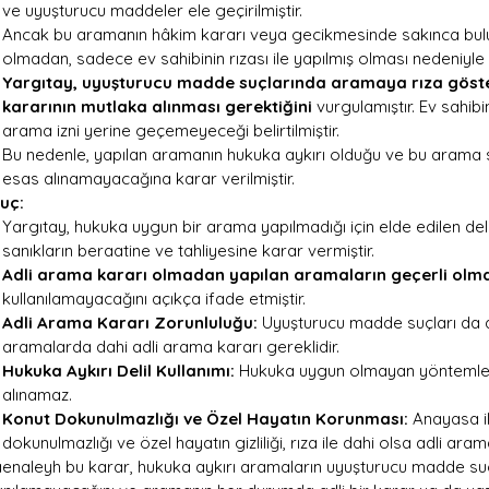
ve uyuşturucu maddeler ele geçirilmiştir.
Ancak bu aramanın hâkim kararı veya gecikmesinde sakınca bulunan
olmadan, sadece ev sahibinin rızası ile yapılmış olması nedeniyle
Yargıtay, uyuşturucu madde suçlarında aramaya rıza gösteri
kararının mutlaka alınması gerektiğini
 vurgulamıştır. Ev sahibi
arama izni yerine geçemeyeceği belirtilmiştir.
Bu nedenle, yapılan aramanın hukuka aykırı olduğu ve bu arama s
esas alınamayacağına karar verilmiştir.
uç:
Yargıtay, hukuka uygun bir arama yapılmadığı için elde edilen deli
sanıkların beraatine ve tahliyesine karar vermiştir.
Adli arama kararı olmadan yapılan aramaların geçerli olma
kullanılamayacağını açıkça ifade etmiştir.
Adli Arama Kararı Zorunluluğu:
 Uyuşturucu madde suçları da da
aramalarda dahi adli arama kararı gereklidir.
Hukuka Aykırı Delil Kullanımı:
 Hukuka uygun olmayan yöntemlerl
alınamaz.
Konut Dokunulmazlığı ve Özel Hayatın Korunması:
 Anayasa i
dokunulmazlığı ve özel hayatın gizliliği, rıza ile dahi olsa adli ara
enaleyh bu karar, hukuka aykırı aramaların uyuşturucu madde suçl