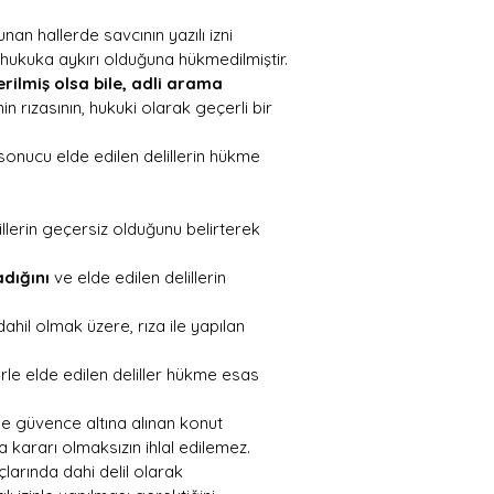
 hallerde savcının yazılı izni 
 hukuka aykırı olduğuna hükmedilmiştir.
lmiş olsa bile, adli arama 
nin rızasının, hukuki olarak geçerli bir 
onucu elde edilen delillerin hükme 
llerin geçersiz olduğunu belirterek 
dığını
 ve elde edilen delillerin 
hil olmak üzere, rıza ile yapılan 
e elde edilen deliller hükme esas 
le güvence altına alınan konut 
ma kararı olmaksızın ihlal edilemez.
arında dahi delil olarak 