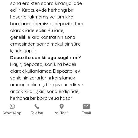
sona erdikten sonra kiracıya iade 
edilir. Kiracı, evde herhangi bir 
hasar bırakmamış ve tüm kira 
borçlarını ödemişse, depozito tam 
olarak iade edilir. Bu iade, 
genellikle kira kontratının sona 
ermesinden sonra makul bir süre 
içinde yapılır.
Depozito son kiraya sayılır mı?
Hayır, depozito, son kira bedeli 
olarak kullanılamaz. Depozito, ev 
sahibinin zararlarını karşılamak 
amacıyla alınmış bir güvencedir ve 
ancak kira ilişkisi sona erdiğinde, 
herhangi bir borç veya hasar 
olmadığında iade edilir.
Depozito iadesi için ihtarname 
WhatsApp
Telefon
Yol Tarifi
Email
şart mı?
Depozito iadesi için 
ihtarname şart değildir, ancak ev 
sahibi depozitoyu iade etmekte 