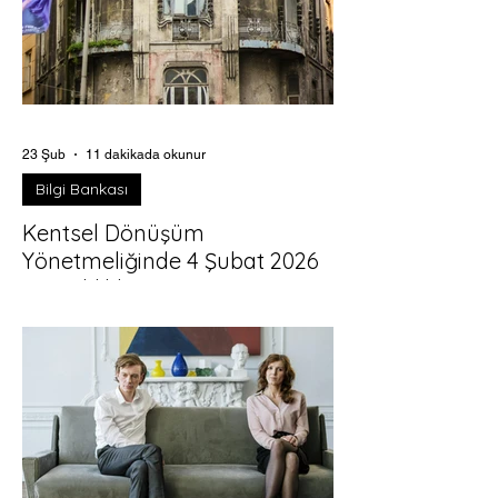
23 Şub
11 dakikada okunur
Bilgi Bankası
Kentsel Dönüşüm
Yönetmeliğinde 4 Şubat 2026
Değişiklikleri
Riskli Yapı Şerhi, Malik Kararları ve Satış
Sürecinde “Yeni Usul” 6306 sayılı Kanun
(Afet Riski Altındaki Alanların
Dönüştürülmesi Hakkında Kanun) kentsel
dönüşümün ana çatısını kurarken,
uygulamanın “nasıl yapılacağını” büyük
ölçüde Uygulama Yönetmeliği belirler. 4
Şubat 2026 tarihli ve 33158 sayılı Resmî