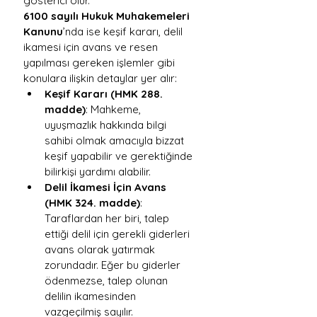
gösterici olur.
6100 sayılı Hukuk Muhakemeleri 
Kanunu
’nda ise keşif kararı, delil 
ikamesi için avans ve resen 
yapılması gereken işlemler gibi 
konulara ilişkin detaylar yer alır:
Keşif Kararı (HMK 288. 
madde)
: Mahkeme, 
uyuşmazlık hakkında bilgi 
sahibi olmak amacıyla bizzat 
keşif yapabilir ve gerektiğinde 
bilirkişi yardımı alabilir.
Delil İkamesi İçin Avans 
(HMK 324. madde)
: 
Taraflardan her biri, talep 
ettiği delil için gerekli giderleri 
avans olarak yatırmak 
zorundadır. Eğer bu giderler 
ödenmezse, talep olunan 
delilin ikamesinden 
vazgeçilmiş sayılır.