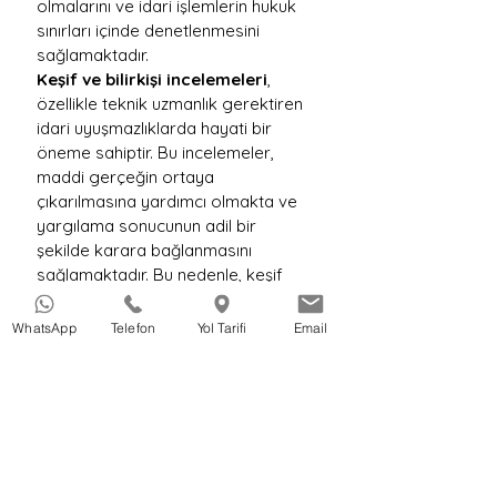
olmalarını ve idari işlemlerin hukuk 
sınırları içinde denetlenmesini 
sağlamaktadır.
Keşif ve bilirkişi incelemeleri
, 
özellikle teknik uzmanlık gerektiren 
idari uyuşmazlıklarda hayati bir 
öneme sahiptir. Bu incelemeler, 
maddi gerçeğin ortaya 
çıkarılmasına yardımcı olmakta ve 
yargılama sonucunun adil bir 
şekilde karara bağlanmasını 
sağlamaktadır. Bu nedenle, keşif 
ve bilirkişi giderlerinin Hazineden 
karşılanması ve yargılama 
WhatsApp
Telefon
Yol Tarifi
Email
sonunda haksız çıkan taraftan 
tahsil edilmesi, idari yargının kamu 
yararını koruma işlevinin bir 
parçasıdır.
Sonuç olarak, yargıda, bireylerin 
haklarını kamu gücüne karşı 
koruyan güçlü bir denetim 