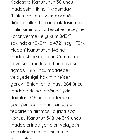
Kadastro Kanununun 30 uncu 
maddesinin ikinci fıkrasındaki 
“Hâkim re’sen lüzum gördüğü 
diğer delilleri toplayarak taşınmaz 
malın kimin adına tescil edileceğine 
karar vermekle yükümlüdür.” 
şeklindeki hüküm ile 4721 sayılı Türk 
Medenî Kanununun 146 ncı 
maddesinde yer alan Cumhuriyet 
savcısının mutlak butlan davası 
açması, 183 üncü maddedeki 
velayetle ilgili hâkimin re’sen 
gerekli önlemleri alması, 284 üncü 
maddedeki soybağına ilişkin 
davalar, 346 ncı maddedeki 
çocuğun korunması için uygun 
tedbirlerin alınması, ayrıca söz 
konusu Kanunun 348 ve 349 uncu 
maddelerinde yer alan velayetin 
kaldırılmasıyla ilgili hükümler 
gösterilebilir.