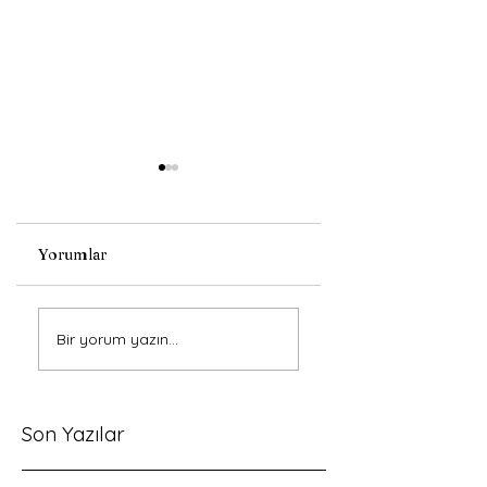
Yorumlar
Süresiz Nafaka
İstinaf
Bir yorum yazın...
Kalkıyor mu?
İncelemesinin
Kapsamı ve Kamu
Düzeni İstisnası
Son Yazılar