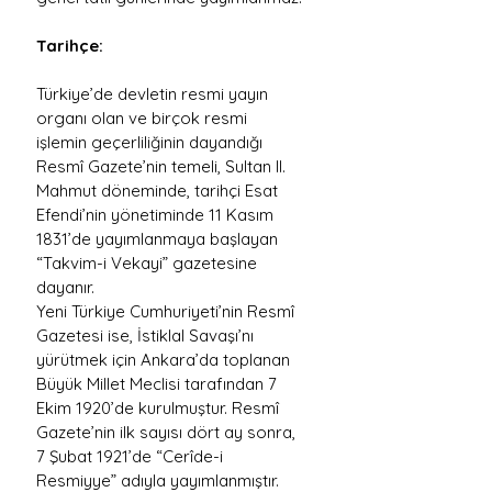
Tarihçe:
Türkiye’de devletin resmi yayın 
organı olan ve birçok resmi 
işlemin geçerliliğinin dayandığı 
Resmî Gazete’nin temeli, Sultan II. 
Mahmut döneminde, tarihçi Esat 
Efendi’nin yönetiminde 11 Kasım 
1831’de yayımlanmaya başlayan 
“Takvim-i Vekayi” gazetesine 
dayanır.
Yeni Türkiye Cumhuriyeti’nin Resmî 
Gazetesi ise, İstiklal Savaşı’nı 
yürütmek için Ankara’da toplanan 
Büyük Millet Meclisi tarafından 7 
Ekim 1920’de kurulmuştur. Resmî 
Gazete’nin ilk sayısı dört ay sonra, 
7 Şubat 1921’de “Cerîde-i 
Resmiyye” adıyla yayımlanmıştır. 