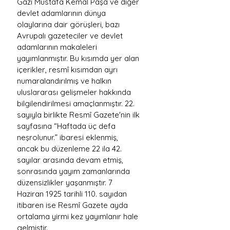
Gazi Mustafa Kemal Paşa ve diğer 
devlet adamlarının dünya 
olaylarına dair görüşleri, bazı 
Avrupalı gazeteciler ve devlet 
adamlarının makaleleri 
yayımlanmıştır. Bu kısımda yer alan 
içerikler, resmî kısımdan ayrı 
numaralandırılmış ve halkın 
uluslararası gelişmeler hakkında 
bilgilendirilmesi amaçlanmıştır. 22. 
sayıyla birlikte Resmî Gazete'nin ilk 
sayfasına “Haftada üç defa 
neşrolunur.” ibaresi eklenmiş, 
ancak bu düzenleme 22 ila 42. 
sayılar arasında devam etmiş, 
sonrasında yayım zamanlarında 
düzensizlikler yaşanmıştır. 7 
Haziran 1925 tarihli 110. sayıdan 
itibaren ise Resmî Gazete ayda 
ortalama yirmi kez yayımlanır hale 
gelmiştir.