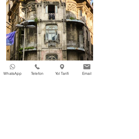
WhatsApp
Telefon
Yol Tarifi
Email
23 Şub
11 dakikada okunur
Bilgi Bankası
Kentsel Dönüşüm
Yönetmeliğinde 4 Şubat 2026
Değişiklikleri
Riskli Yapı Şerhi, Malik Kararları ve Satış
Sürecinde “Yeni Usul” 6306 sayılı Kanun