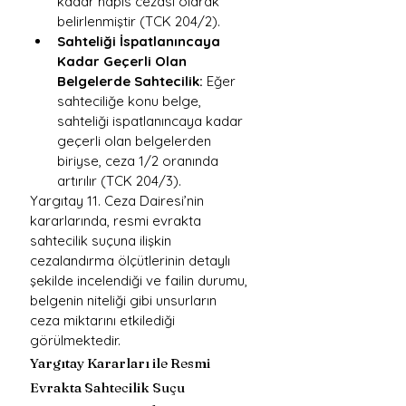
kadar hapis cezası olarak 
belirlenmiştir (TCK 204/2).
Sahteliği İspatlanıncaya 
Kadar Geçerli Olan 
Belgelerde Sahtecilik:
 Eğer 
sahteciliğe konu belge, 
sahteliği ispatlanıncaya kadar 
geçerli olan belgelerden 
biriyse, ceza 1/2 oranında 
artırılır (TCK 204/3).
Yargıtay 11. Ceza Dairesi’nin 
kararlarında, resmi evrakta 
sahtecilik suçuna ilişkin 
cezalandırma ölçütlerinin detaylı 
şekilde incelendiği ve failin durumu, 
belgenin niteliği gibi unsurların 
ceza miktarını etkilediği 
görülmektedir.
Yargıtay Kararları ile Resmi 
Evrakta Sahtecilik Suçu