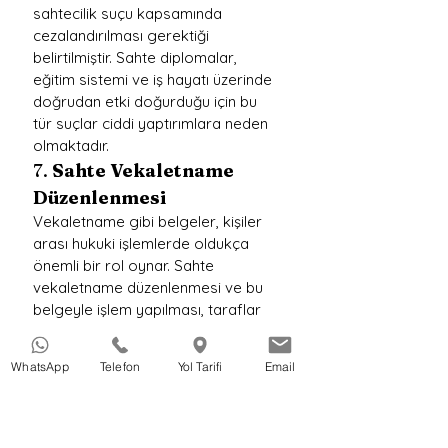
sahtecilik suçu kapsamında 
cezalandırılması gerektiği 
belirtilmiştir. Sahte diplomalar, 
eğitim sistemi ve iş hayatı üzerinde 
doğrudan etki doğurduğu için bu 
tür suçlar ciddi yaptırımlara neden 
olmaktadır.
7. 
Sahte Vekaletname 
Düzenlenmesi
Vekaletname gibi belgeler, kişiler 
arası hukuki işlemlerde oldukça 
önemli bir rol oynar. Sahte 
vekaletname düzenlenmesi ve bu 
belgeyle işlem yapılması, taraflar 
arasındaki güven ilişkisini ciddi 
şekilde zedeleyebilir. Yargıtay, 
WhatsApp
Telefon
Yol Tarifi
Email
sahte vekaletnamelerle yapılan 
işlemlerde suçun niteliğini ve 
aldatan tarafın niyetini dikkate 
alarak karar vermektedir.