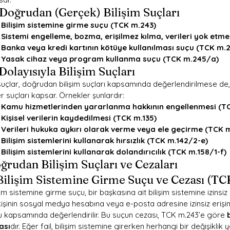
 Doğrudan (Gerçek) Bilişim Suçları
Bilişim sistemine girme suçu (TCK m.243)
Sistemi engelleme, bozma, erişilmez kılma, verileri yok etm
Banka veya kredi kartının kötüye kullanılması suçu (TCK m.
Yasak cihaz veya program kullanma suçu (TCK m.245/a)
 Dolayısıyla Bilişim Suçları
uçlar, doğrudan bilişim suçları kapsamında değerlendirilmese de, bi
r suçları kapsar. Örnekler şunlardır:
Kamu hizmetlerinden yararlanma hakkının engellenmesi (TC
Kişisel verilerin kaydedilmesi (TCK m.135)
Verileri hukuka aykırı olarak verme veya ele geçirme (TCK m
Bilişim sistemlerini kullanarak hırsızlık (TCK m.142/2-e)
Bilişim sistemlerini kullanarak dolandırıcılık (TCK m.158/1-f)
ğrudan Bilişim Suçları ve Cezaları
 Bilişim Sistemine Girme Suçu ve Cezası (T
şim sistemine girme suçu, bir başkasına ait bilişim sistemine izinsi
kişinin sosyal medya hesabına veya e-posta adresine izinsiz eriş
u kapsamında değerlendirilir. Bu suçun cezası, TCK m.243’e göre 
ası
dır. Eğer fail, bilişim sistemine girerken herhangi bir değişikli