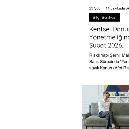
23 Şub
11 dakikada o
Bilgi Bankası
Kentsel Dön
Yönetmeliğin
Şubat 2026
Değişiklikleri
Riskli Yapı Şerhi, Mal
Satış Sürecinde “Yen
sayılı Kanun (Afet Ris
Alanların Dönüştürü
Kanun) kentsel dön
çatısını kurarken, uy
yapılacağını” büyük 
Uygulama Yönetmeliği belirler
Şubat 2026 tarihli ve 
Resmî Gazete’de ya
değişiklik yönetmeliğ
tapu kayıtları , malik