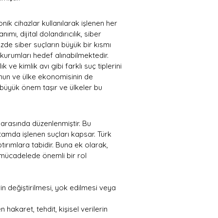
ronik cihazlar kullanılarak işlenen her 
ımı, dijital dolandırıcılık, siber 
üzde siber suçların büyük bir kısmı 
 kurumları hedef alınabilmektedir.
lık ve kimlik avı gibi farklı suç tiplerini 
umun ve ülke ekonomisinin de 
 büyük önem taşır ve ülkeler bu 
 arasında düzenlenmiştir. Bu 
rtamda işlenen suçları kapsar. Türk 
rımlara tabidir. Buna ek olarak, 
a mücadelede önemli bir rol 
lerin değiştirilmesi, yok edilmesi veya 
en hakaret, tehdit, kişisel verilerin 