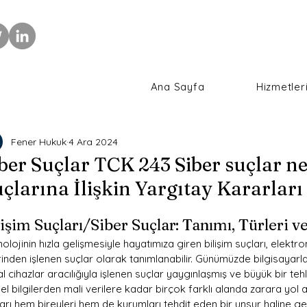
Ana Sayfa
Hizmetler
Fener Hukuk
4 Ara 2024
ber Suçlar TCK 243 Siber suçlar ne
çlarına İlişkin Yargıtay Kararları
lişim Suçları/Siber Suçlar: Tanımı, Türleri 
olojinin hızla gelişmesiyle hayatımıza giren bilişim suçları, elektron
inden işlenen suçlar olarak tanımlanabilir. Günümüzde bilgisayarlar, 
tal cihazlar aracılığıyla işlenen suçlar yaygınlaşmış ve büyük bir tehl
sel bilgilerden mali verilere kadar birçok farklı alanda zarara yol 
arı hem bireyleri hem de kurumları tehdit eden bir unsur haline gel