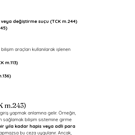
e veya değiştirme suçu (TCK m.244)
245)
lişim araçları kullanılarak işlenen 
K m.113)
.136)
CK m.243)
z giriş yapmak anlamına gelir. Örneğin, 
im sağlamak bilişim sistemine girme 
bir yıla kadar hapis veya adli para 
k yapmazsa bu ceza uygulanır. Ancak, 