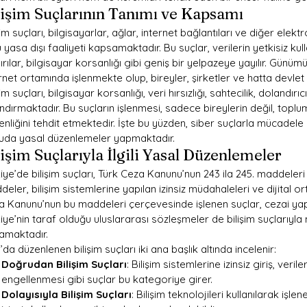
lişim Suçlarının Tanımı ve Kapsamı
şim suçları, bilgisayarlar, ağlar, internet bağlantıları ve diğer elekt
ü yasa dışı faaliyeti kapsamaktadır. Bu suçlar, verilerin yetkisiz kullan
ırılar, bilgisayar korsanlığı gibi geniş bir yelpazeye yayılır. Günüm
rnet ortamında işlenmekte olup, bireyler, şirketler ve hatta devlet
şim suçları, bilgisayar korsanlığı, veri hırsızlığı, sahtecilik, dolandırıcı
ndırmaktadır. Bu suçların işlenmesi, sadece bireylerin değil, topl
nliğini tehdit etmektedir. İşte bu yüzden, siber suçlarla mücadele
uda yasal düzenlemeler yapmaktadır.
lişim Suçlarıyla İlgili Yasal Düzenlemeler
iye’de bilişim suçları, Türk Ceza Kanunu’nun 243 ila 245. maddeleri
eler, bilişim sistemlerine yapılan izinsiz müdahaleleri ve dijital o
 Kanunu’nun bu maddeleri çerçevesinde işlenen suçlar, cezai yaptı
iye’nin taraf olduğu uluslararası sözleşmeler de bilişim suçlarıyl
amaktadır.
da düzenlenen bilişim suçları iki ana başlık altında incelenir:
Doğrudan Bilişim Suçları
: Bilişim sistemlerine izinsiz giriş, veri
engellenmesi gibi suçlar bu kategoriye girer.
Dolayısıyla Bilişim Suçları
: Bilişim teknolojileri kullanılarak işlen