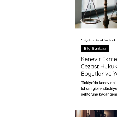
18 Şub
4 dakikada ok
Bilgi Bankası
Kenevir Ekme
Cezası: Hukuk
Boyutlar ve Y
Uygulamaları
Türkiye’de kenevir bitk
tohum gibi endüstriyel
sektörüne kadar geniş
yelpazesine sahip ol
içeriğindeki uyuşturu
maddeler (THC) neden