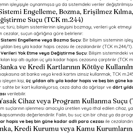
emin işleyişiyle oynanmışsa ya da sistemdeki veriler değiştirilmişs
 Sistemi Engelleme, Bozma, Erişilmez Kılma,
ğiştirme Suçu (TCK m.244)
uç türü, bilişim sistemlerinin işleyişini bozmayı, verileri yok etmeyi
kin cezalar, suçun ağırlığına göre belirlenir:
Sistemi Engelleme veya Bozma Suçu
: Bir bilişim sisteminin iş
yıldan beş yıla kadar hapis cezası ile cezalandırılır (TCK m.244/1).
Verileri Yok Etme veya Değiştirme Suçu
: Bilişim sistemindeki v
kılan kişi altı aydan üç yıla kadar hapis cezasına çarptırılır (TCK 
 Banka ve Kredi Kartlarının Kötüye Kullanı
başkasına ait banka veya kredi kartını izinsiz kullanmak, TCK m.245
 işleyen kişi, 
üç yıldan altı yıla kadar hapis ve beş bin güne k
 sahte bir kart kullanılıyorsa, ceza daha da ağırlaşır ve 
dört yıld
ası
 verilebilir.
 Yasak Cihaz veya Program Kullanma Suçu 
şim suçlarının işlenmesi amacıyla üretilen veya ithal edilen cihaz, 
kapsamında değerlendirilir. Failin, bu suç için bir cihaz ya da pro
ar hapis ve beş bin güne kadar adli para cezası
 ile cezalandı
nka, Kredi Kurumu veya Kamu Kurumlarına A