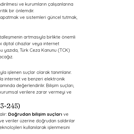
ndirilmesi ve kurumların çalışanlarına 
itik bir önlemdir.
ı kapatmak ve sistemleri güncel tutmak, 
italleşmenin artmasıyla birlikte önemli 
i dijital cihazlar veya internet 
 Bu yazıda, Türk Ceza Kanunu (TCK) 
acağız.
ğıyla işlenen suçlar olarak tanımlanır. 
da internet ve benzeri elektronik 
mında değerlendirilir. Bilişim suçları, 
a kurumsal verilere zarar vermeyi ve 
43-245)
lır: 
Doğrudan bilişim suçları
 ve 
 ve veriler üzerine doğrudan saldırılar 
eknolojileri kullanılarak işlenmesini 