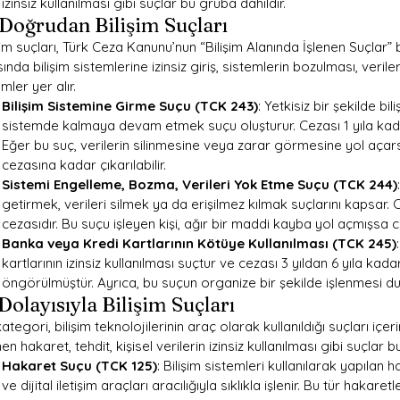
izinsiz kullanılması gibi suçlar bu gruba dahildir.
 Doğrudan Bilişim Suçları
şim suçları, Türk Ceza Kanunu’nun “Bilişim Alanında İşlenen Suçlar” b
ında bilişim sistemlerine izinsiz giriş, sistemlerin bozulması, veriler
mler yer alır.
Bilişim Sistemine Girme Suçu (TCK 243)
: Yetkisiz bir şekilde b
sistemde kalmaya devam etmek suçu oluşturur. Cezası 1 yıla kada
Eğer bu suç, verilerin silinmesine veya zarar görmesine yol açarsa
cezasına kadar çıkarılabilir.
Sistemi Engelleme, Bozma, Verileri Yok Etme Suçu (TCK 244)
getirmek, verileri silmek ya da erişilmez kılmak suçlarını kapsar. C
cezasıdır. Bu suçu işleyen kişi, ağır bir maddi kayba yol açmışsa ce
Banka veya Kredi Kartlarının Kötüye Kullanılması (TCK 245)
kartlarının izinsiz kullanılması suçtur ve cezası 3 yıldan 6 yıla kad
öngörülmüştür. Ayrıca, bu suçun organize bir şekilde işlenmesi du
 Dolayısıyla Bilişim Suçları
ategori, bilişim teknolojilerinin araç olarak kullanıldığı suçları içerir
nen hakaret, tehdit, kişisel verilerin izinsiz kullanılması gibi suçlar b
Hakaret Suçu (TCK 125)
: Bilişim sistemleri kullanılarak yapılan
ve dijital iletişim araçları aracılığıyla sıklıkla işlenir. Bu tür hakare