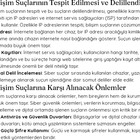
lişim Suçlarının Tespit Edilmesi ve Delillend
şim suçlarının tespiti ve bu suçların delillendirilmesi, genellikle karm
iti için IP adresleri ve internet servis sağlayıcıları (ISP) tarafından 
r kullanılır. Özellikle IP adreslerinin tespiti, bilişim suçlarının çözümü
Adresi
: İnternete bağlanan her cihaz, bir IP adresi aracılığıyla kimli
nme anında cihazın internete nasıl bağlandığını gösterir. Suçun işlen
şmada büyük önem taşır.
 Kayıtları
: İnternet servis sağlayıcıları, kullanıcıların hangi tariht
andığını ve bu süreçte hangi web sitelerine giriş yaptığını kayıt altı
lmesinde önemli bir delil niteliği taşır.
tal Delil İncelemesi
: Siber suçlar sırasında kullanılan cihazlar, yazı
lemeye alınarak suçun işlendiğine dair somut deliller elde edilir.
lişim Suçlarına Karşı Alınacak Önlemler
şim suçlarına karşı alınacak önlemler, hem bireylerin hem de kuruml
k önem taşır. Siber güvenlik önlemleri, verilerin korunması, bilgisa
lleme ve dijital ortamda işlenen suçların önlenmesi için kritik bir 
Antivirüs ve Güvenlik Duvarları
: Bilgisayarlar ve dijital cihazlar 
duvarları, kötü amaçlı yazılımların sistemlere sızmasını engeller.
Güçlü Şifre Kullanımı
: Güçlü ve karmaşık şifreler kullanmak, kişi
etkili yöntemlerden biridir.