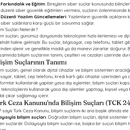
Farkındalık ve Eğitim
: Bireylerin siber suçlar konusunda bilinçle
düzenli siber güvenlik eğitimleri vermesi, suçların önlenmesinde kr
Düzenli Yazılım Güncellemeleri
: Yazılımların güvenlik açıkların
siber saldırılara karşı güçlü bir savunma sağlar.
şim Suçları Nelerdir?
şim suçları, günümüz dünyasında teknolojinin hızla ilerlemesi ve dij
tehdit haline gelmiştir. Bu suçlar, bilgisayar, cep telefonu, tablet gib
inden işlenir ve genellikle maddi ya da manevi zararlar doğurur.
amında bilişim suçlarının tanımı, çeşitleri ve cezaları üzerinde dur
lişim Suçlarının Tanımı
şim suçları, genel olarak dijital cihazlar ve bilişim sistemleri aracılı
isayar, tablet, cep telefonu, kredi kartı gibi cihazlar üzerinden ya 
formlar kullanılarak yapılan yasa dışı eylemler, bilişim suçları kapsa
i teknolojilerini kullanarak yasa dışı işlemler yapmayı, kişisel vey
i çıkar sağlamayı içerir.
rk Ceza Kanunu'nda Bilişim Suçları (TCK 2
 sayılı Türk Ceza Kanunu, bilişim suçlarını iki ana başlık altında ele a
yısıyla bilişim suçları
. Doğrudan bilişim suçları, dijital sistemler
en suçlardır. Dolayısıyla bilişim suçları ise, başka bir suçun bilişim t
sar.