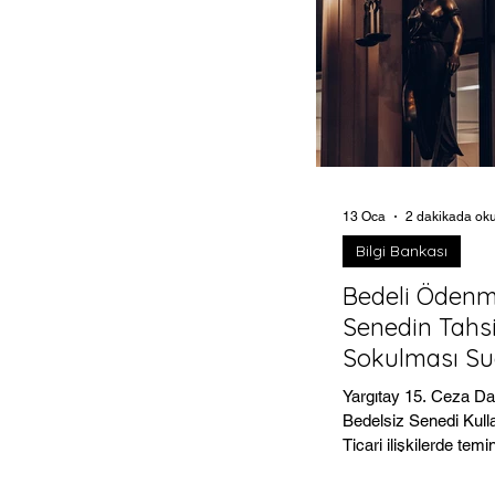
denetim altındadır. 23
Uyuşturucu Maddele
Hakkında Kanun , izi
ekimini açıkça suç o
tanımlamış ve bu fiili 
yaptırımlara bağlamış
sistemimizde "ekim" f
tohumun toprakla bu
bitkinin olgunlaşıp h
13 Oca
2 dakikada ok
Bilgi Bankası
Bedeli Ödenm
Senedin Tahsi
Sokulması Su
Oluşturur
Yargıtay 15. Ceza Da
Bedelsiz Senedi Kull
Ticari ilişkilerde tem
alınan senetlerin, bo
ermesine rağmen kul