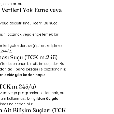
e, ceza artar.
 Verileri Yok Etme veya 
 veya değiştirilmeyi içerir. Bu suça 
leyişini bozmak veya engellemek bir 
erileri yok eden, değiştiren, erişilmez 
m.244/2).
lması Suçu (TCK m.245)
’te düzenlenen bir bilişim suçudur. Bu 
adar adli para cezası
 ile cezalandırılır. 
an sekiz yıla kadar hapis 
(TCK m.245/a)
yazılım veya programları kullanmak, bu 
gram kullanması, 
bir yıldan üç yıla 
rılmasına neden olur.
it Bilişim Suçları (TCK 