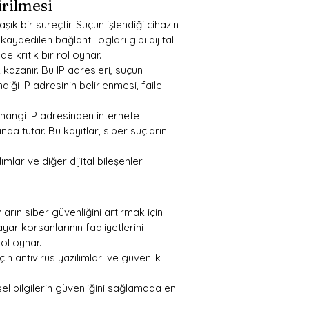
irilmesi
aşık bir süreçtir. Suçun işlendiği cihazın 
kaydedilen bağlantı logları gibi dijital 
nde kritik bir rol oynar.
k kazanır. Bu IP adresleri, suçun 
diği IP adresinin belirlenmesi, faile 
e, hangi IP adresinden internete 
nda tutar. Bu kayıtlar, siber suçların 
lımlar ve diğer dijital bileşenler 
arın siber güvenliğini artırmak için 
yar korsanlarının faaliyetlerini 
rol oynar.
için antivirüs yazılımları ve güvenlik 
sel bilgilerin güvenliğini sağlamada en 