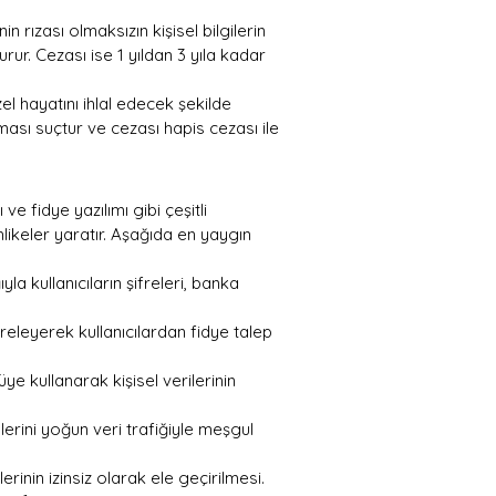
şinin rızası olmaksızın kişisel bilgilerin 
ur. Cezası ise 1 yıldan 3 yıla kadar 
zel hayatını ihlal edecek şekilde 
ması suçtur ve cezası hapis cezası ile 
ı ve fidye yazılımı gibi çeşitli 
tehlikeler yaratır. Aşağıda en yaygın 
la kullanıcıların şifreleri, banka 
ifreleyerek kullanıcılardan fidye talep 
ötüye kullanarak kişisel verilerinin 
mlerini yoğun veri trafiğiyle meşgul 
lerinin izinsiz olarak ele geçirilmesi.