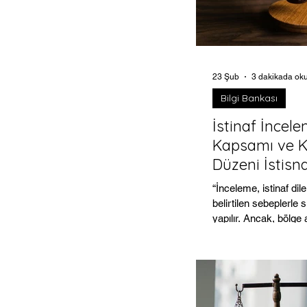
yasası ne zaman yür
Mevcut nafakalar etk
23 Şub
3 dakikada ok
Bilgi Bankası
İstinaf İncel
Kapsamı ve 
Düzeni İstisn
“İnceleme, istinaf di
belirtilen sebeplerle sı
yapılır. Ancak, bölge 
mahkemesi kamu düze
gördüğü takdirde bun
gözetir.”