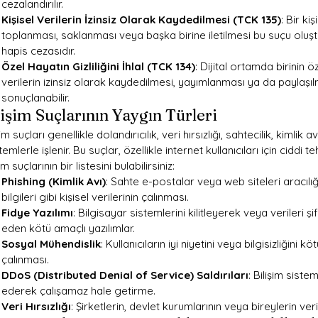
cezalandırılır.
Kişisel Verilerin İzinsiz Olarak Kaydedilmesi (TCK 135)
: Bir ki
toplanması, saklanması veya başka birine iletilmesi bu suçu oluştur
hapis cezasıdır.
Özel Hayatın Gizliliğini İhlal (TCK 134)
: Dijital ortamda birinin ö
verilerin izinsiz olarak kaydedilmesi, yayımlanması ya da paylaşıl
sonuçlanabilir.
lişim Suçlarının Yaygın Türleri
şim suçları genellikle dolandırıcılık, veri hırsızlığı, sahtecilik, kimlik av
emlerle işlenir. Bu suçlar, özellikle internet kullanıcıları için ciddi 
şim suçlarının bir listesini bulabilirsiniz:
Phishing (Kimlik Avı)
: Sahte e-postalar veya web siteleri aracılığıy
bilgileri gibi kişisel verilerinin çalınması.
Fidye Yazılımı
: Bilgisayar sistemlerini kilitleyerek veya verileri ş
eden kötü amaçlı yazılımlar.
Sosyal Mühendislik
: Kullanıcıların iyi niyetini veya bilgisizliğini k
çalınması.
DDoS (Distributed Denial of Service) Saldırıları
: Bilişim siste
ederek çalışamaz hale getirme.
Veri Hırsızlığı
: Şirketlerin, devlet kurumlarının veya bireylerin veri